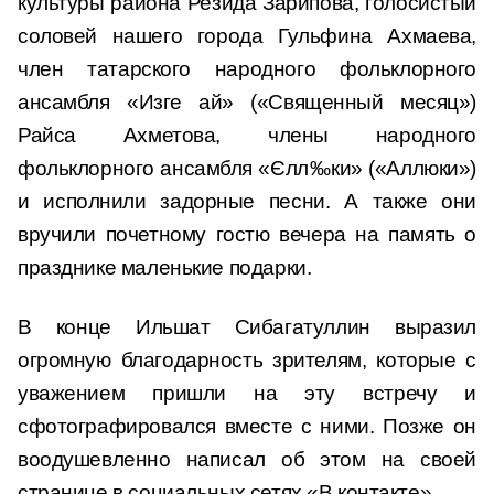
культуры района Резида Зарипова, голосистый
соловей нашего города Гульфина Ахмаева,
член татарского народного фольклорного
ансамбля «Изге ай» («Священный месяц»)
Райса Ахметова, члены народного
фольклорного ансамбля «Єлл‰ки» («Аллюки»)
и исполнили задорные песни. А также они
вручили почетному гостю вечера на память о
празднике маленькие подарки.
В конце Ильшат Сибагатуллин выразил
огромную благодарность зрителям, которые с
уважением пришли на эту встречу и
сфотографировался вместе с ними. Позже он
воодушевленно написал об этом на своей
странице в социальных сетях «В контакте».