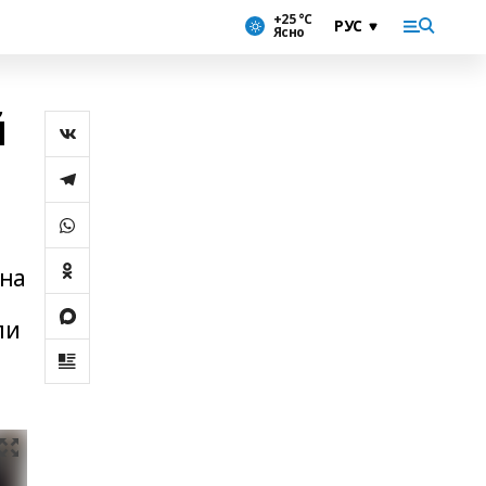
+25 °С
Ясно
й
ана
ли