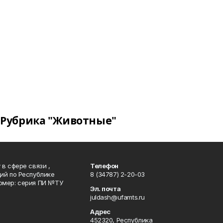
Рубрика "Животные"
в сфере связи ,
Телефон
ий по Республике
8 (34787) 2-20-03
омер: серия ПИ №ТУ
Эл. почта
juldash@ufamts.ru
Адрес
452320, Республика