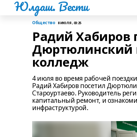
Юлдаш. Вести
Общество
8 ИЮЛЯ , 03:25
Радий Хабиров 
Дюртюлинский 
колледж
4 июля во время рабочей поездк
Радий Хабиров посетил Дюртюли
Староуртаево. Руководитель рег
капитальный ремонт, и ознакоми
инфраструктурой.