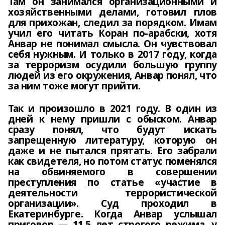
Там он занимался организационными и
хозяйственными делами, готовил плов
для прихожан, следил за порядком. Имам
учил его читать Коран по-арабски, хотя
Анвар не понимал смысла. Он чувствовал
себя нужным. И только в 2017 году, когда
за терроризм осудили большую группу
людей из его окружения, Анвар понял, что
за ним тоже могут прийти.
Так и произошло в 2021 году. В один из
дней к нему пришли с обыском. Анвар
сразу понял, что будут искать
запрещенную литературу, которую он
даже и не пытался прятать. Его забрали
как свидетеля, но потом статус поменялся
на обвиняемого в совершении
преступления по статье «участие в
деятельности террористической
организации». Суд проходил в
Екатеринбурге. Когда Анвар услышал
приговор — 11,5 лет строгого режима, у