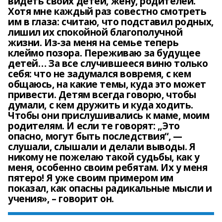
видеть своих детей, жену, родителей.
Хотя мне каждый раз совестно смотреть
им в глаза: считаю, что подставил родных,
лишил их спокойной благополучной
жизни. Из-за меня на семье теперь
клеймо позора. Переживаю за будущее
детей… За все случившееся виню только
себя: что не задумался вовремя, с кем
общаюсь, на какие темы, куда это может
привести. Детям всегда говорю, чтобы
думали, с кем дружить и куда ходить.
Чтобы они прислушивались к маме, моим
родителям. И если те говорят: „Это
опасно, могут быть последствия“, —
слушали, слышали и делали выводы. Я
никому не пожелаю такой судьбы, как у
меня, особенно своим ребятам. Их у меня
пятеро! Я уже своим примером им
показал, как опасны радикальные мысли и
учения», – говорит он.