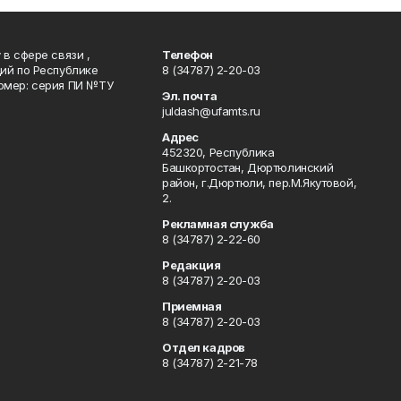
в сфере связи ,
Телефон
ий по Республике
8 (34787) 2-20-03
омер: серия ПИ №ТУ
Эл. почта
juldash@ufamts.ru
Адрес
452320, Республика
Башкортостан, Дюртюлинский
район, г.Дюртюли, пер.М.Якутовой,
2.
Рекламная служба
8 (34787) 2-22-60
Редакция
8 (34787) 2-20-03
Приемная
8 (34787) 2-20-03
Отдел кадров
8 (34787) 2-21-78