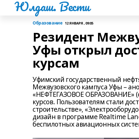
Юлдаш. Вести
Образование
12 ЯНВАРЯ , 09:05
Резидент Межву
Уфы открыл дос
курсам
Уфимский государственный нефтя
Межвузовского кампуса Уфы – ан
«НЕФТЕГАЗОВОЕ ОБРАЗОВАНИЕ» (oi
курсов. Пользователям стали до
строительстве», «Электрооборуд
дизайн в программе Realtime Lan
беспилотных авиационных систе