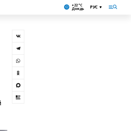
+22 °С
Дождь
й