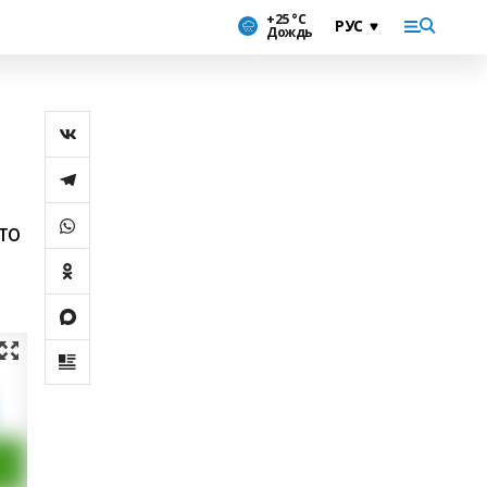
+25 °С
Дождь
то