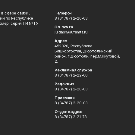
в сфере связи ,
Телефон
ий по Республике
8 (34787) 2-20-03
омер: серия ПИ №ТУ
Эл. почта
juldash@ufamts.ru
Адрес
452320, Республика
Башкортостан, Дюртюлинский
район, г.Дюртюли, пер.М.Якутовой,
2.
Рекламная служба
8 (34787) 2-22-60
Редакция
8 (34787) 2-20-03
Приемная
8 (34787) 2-20-03
Отдел кадров
8 (34787) 2-21-78