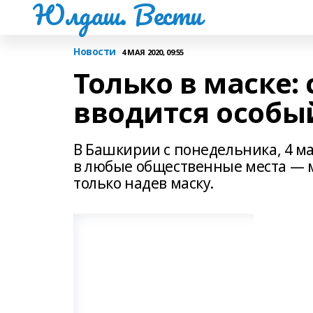
Юлдаш. Вести
Новости
4 МАЯ 2020, 09:55
Только в маске:
вводится особ
В Башкирии с понедельника, 4 ма
в любые общественные места — м
только надев маску.