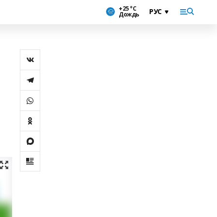
+25 °С
Дождь