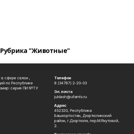
Рубрика "Животные"
в сфере связи ,
Телефон
ий по Республике
8 (34787) 2-20-03
омер: серия ПИ №ТУ
Эл. почта
juldash@ufamts.ru
Адрес
452320, Республика
Башкортостан, Дюртюлинский
район, г.Дюртюли, пер.М.Якутовой,
2.