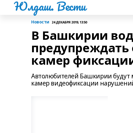
Юлдаш. Вести
Новости
24 ДЕКАБРЯ 2019, 13:50
В Башкирии вод
предупреждать 
камер фиксаци
Автолюбителей Башкирии будут м
камер видеофиксации нарушений