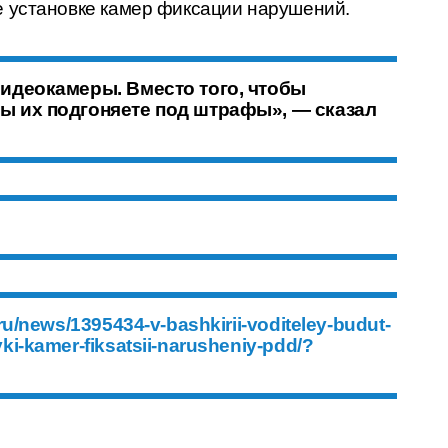
 установке камер фиксации нарушений.
видеокамеры. Вместо того, чтобы
ы их подгоняете под штрафы», — сказал
ru/news/1395434-v-bashkirii-voditeley-budut-
i-kamer-fiksatsii-narusheniy-pdd/?