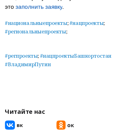
это
заполнить заявку
.
#национальныепроекты
;
#нацпроекты
;
#региональныепроекты
;
#регпроекты
;
#нацпроектыБашкортостан
#ВладимирПутин
Читайте нас