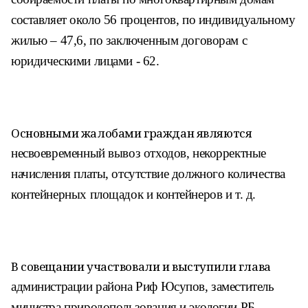
составляет около 56 процентов, по
индивидуальному
жилью – 47,6, по заключенным
договорам с
юридическими лицами - 62.
Основными жалобами граждан являются
несвоевременный вывоз отходов, некоррект
ные
начисления платы, отсутствие должного
количества
контейнерных площадок и контей
неров и т. д.
В совещании участвовали и выступили глава
администрации района Риф Юсупов, замести
тель
министра природопользования и экологии
РБ