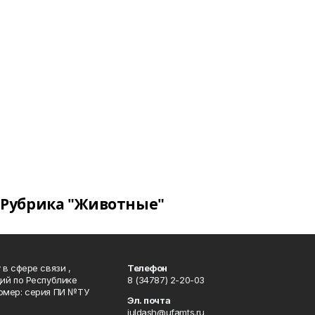
Рубрика "Животные"
в сфере связи ,
Телефон
ий по Республике
8 (34787) 2-20-03
омер: серия ПИ №ТУ
Эл. почта
juldash@ufamts.ru