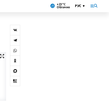
+23 °С
Облачно