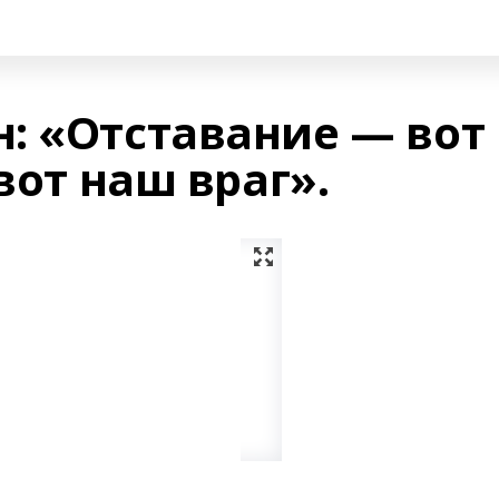
: «Отставание — вот
вот наш враг».