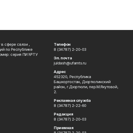
в сфере связи ,
Телефон
ий по Республике
8 (34787) 2-20-03
омер: серия ПИ №ТУ
Эл. почта
juldash@ufamts.ru
Адрес
452320, Республика
Башкортостан, Дюртюлинский
район, г.Дюртюли, пер.М.Якутовой,
2.
Рекламная служба
8 (34787) 2-22-60
Редакция
8 (34787) 2-20-03
Приемная
8 (34787) 2-20-03