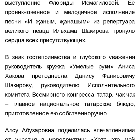
выступление Флориды Исмагиловой. Её
проникновенное и мелодичное исполнение
песни «И җаным, җанашым» из репертуара
великого певца Ильхама Шакирова тронуло
сердца всех присутствующих.
В знак гостеприимства и глубокого уважения
руководитель кружка «Умелые руки» Аниса
Хакова преподнесла Данису Фанисовичу
Шакирову, руководителю Исполнительного
комитета Всемирного конгресса татар, чак-чак
– главное национальное татарское блюдо,
приготовленное ею собственноручно.
Алсу Абузаровна поделилась впечатлениями
от участия в мероприятии: «Хотя это мой