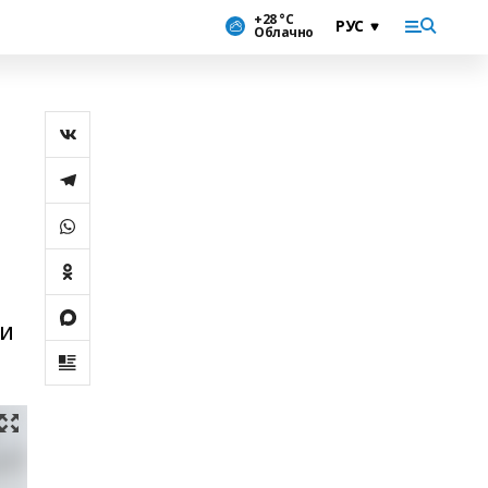
+28 °С
Облачно
ии