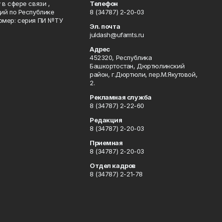
в сфере связи ,
Телефон
ий по Республике
8 (34787) 2-20-03
омер: серия ПИ №ТУ
Эл. почта
juldash@ufamts.ru
Адрес
452320, Республика
Башкортостан, Дюртюлинский
район, г.Дюртюли, пер.М.Якутовой,
2.
Рекламная служба
8 (34787) 2-22-60
Редакция
8 (34787) 2-20-03
Приемная
8 (34787) 2-20-03
Отдел кадров
8 (34787) 2-21-78