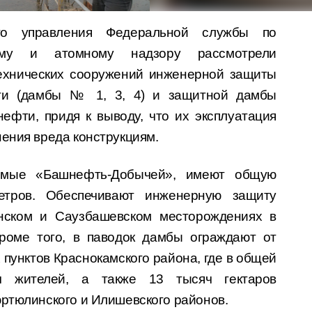
ого управления Федеральной службы по
скому и атомному надзору рассмотрели
технических сооружений инженерной защиты
ти (дамбы № 1, 3, 4) и защитной дамбы
ефти, придя к выводу, что их эксплуатация
нения вреда конструкциям.
уемые «Башнефть-Добычей», имеют общую
етров. Обеспечивают инженерную защиту
нском и Саузбашевском месторождениях в
роме того, в паводок дамбы ограждают от
пунктов Краснокамского района, где в общей
ч жителей, а также 13 тысяч гектаров
юртюлинского и Илишевского районов.