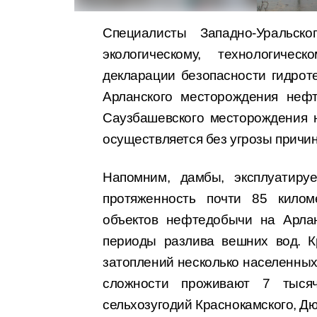
Специалисты Западно-Уральск
экологическому, технологиче
декларации безопасности гидро
Арланского месторождения неф
Саузбашевского месторождения н
осуществляется без угрозы причи
Напомним, дамбы, эксплуатир
протяженность почти 85 килом
объектов нефтедобычи на Арла
периоды разлива вешних вод. К
затоплений несколько населенных 
сложности проживают 7 тыся
сельхозугодий Краснокамского, Д