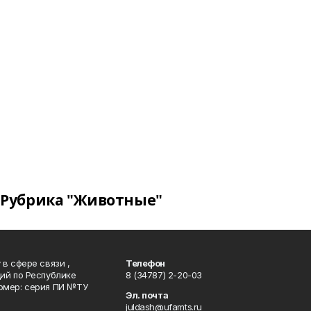
Рубрика "Животные"
в сфере связи ,
Телефон
ий по Республике
8 (34787) 2-20-03
омер: серия ПИ №ТУ
Эл. почта
juldash@ufamts.ru