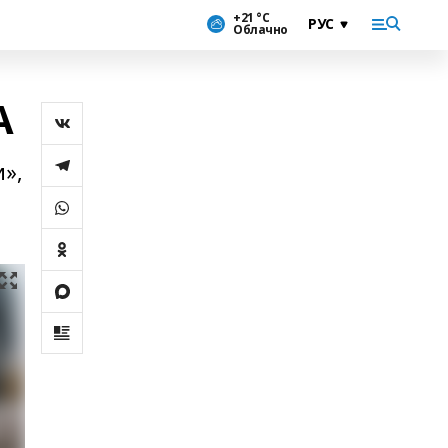
+21 °С
Облачно
А
»,