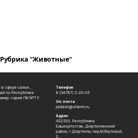
Рубрика "Животные"
в сфере связи ,
Телефон
ий по Республике
8 (34787) 2-20-03
омер: серия ПИ №ТУ
Эл. почта
juldash@ufamts.ru
Адрес
452320, Республика
Башкортостан, Дюртюлинский
район, г.Дюртюли, пер.М.Якутовой,
2.