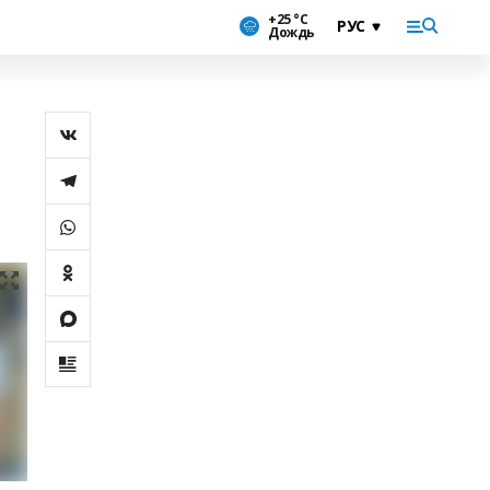
+25 °С
Дождь