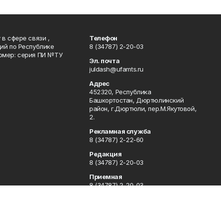
в сфере связи ,
Телефон
ий по Республике
8 (34787) 2-20-03
омер: серия ПИ №ТУ
Эл. почта
juldash@ufamts.ru
Адрес
452320, Республика
Башкортостан, Дюртюлинский
район, г.Дюртюли, пер.М.Якутовой,
2.
Рекламная служба
8 (34787) 2-22-60
Редакция
8 (34787) 2-20-03
Приемная
8 (34787) 2-20-03
Отдел кадров
8 (34787) 2-21-78