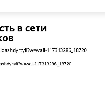
ть в сети
ков
uldashdyrtyli?w=wall-117313286_18720
ldashdyrtyli?w=wall-117313286_18720