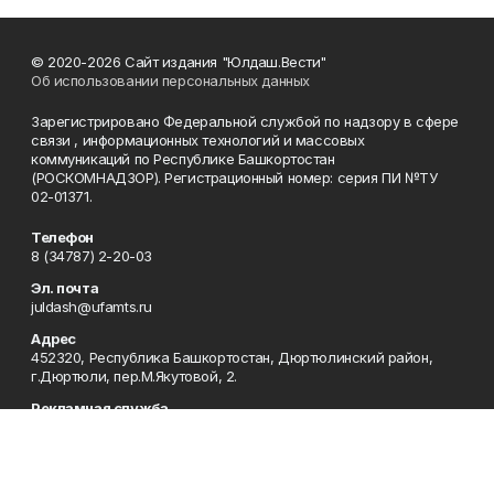
© 2020-2026 Сайт издания "Юлдаш.Вести"
Об использовании персональных данных
Зарегистрировано Федеральной службой по надзору в сфере
связи , информационных технологий и массовых
коммуникаций по Республике Башкортостан
(РОСКОМНАДЗОР). Регистрационный номер: серия ПИ №ТУ
02-01371.
Телефон
8 (34787) 2-20-03
Эл. почта
juldash@ufamts.ru
Адрес
452320, Республика Башкортостан, Дюртюлинский район,
г.Дюртюли, пер.М.Якутовой, 2.
Рекламная служба
8 (34787) 2-22-60
Редакция
8 (34787) 2-20-03