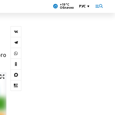
+19 °С
Облачно
ого