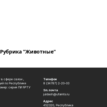
Рубрика "Животные"
в сфере связи ,
Телефон
ий по Республике
8 (34787) 2-20-03
омер: серия ПИ №ТУ
Эл. почта
juldash@ufamts.ru
Адрес
452320, Республика