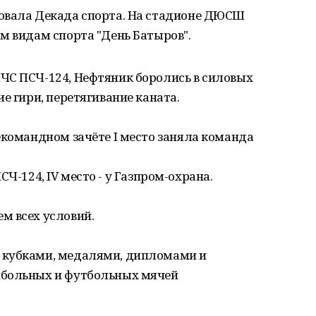
овала Декада спорта. На стадионе ДЮСШ
м видам спорта "День Батыров".
ЧС ПСЧ-124, Нефтяник боролись в силовых
е гири, перетягивание каната.
екомандном зачёте I место заняла команда
 ПСЧ-124, IV место - у Газпром-охрана.
м всех условий.
 кубками, медалями, дипломами и
йбольных и футбольных мячей