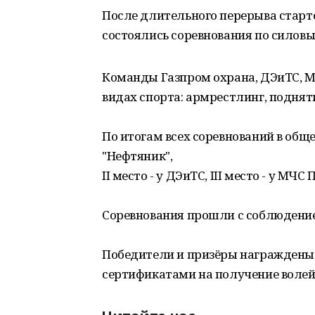
После длительного перерыва старт
состоялись соревнования по силовы
Команды Газпром охрана, ДЭиТС, М
видах спорта: армрестлинг, подняти
По итогам всех соревнований в общ
"Нефтяник",
II место - у ДЭиТС, III место - у МЧС
Соревнования прошли с соблюдение
Победители и призёры награждены
сертификатами на получение воле