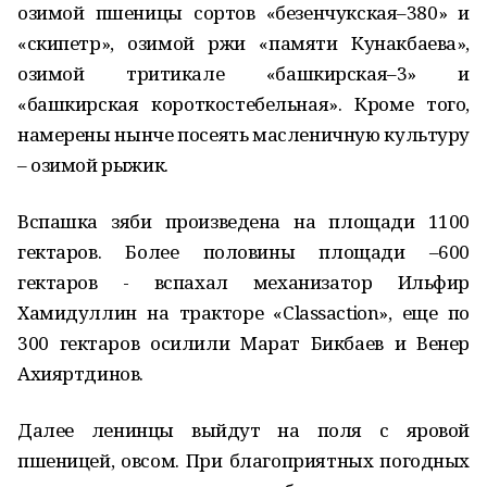
озимой пшеницы сортов «безенчукская–380» и
«скипетр», озимой ржи «памяти Кунакбаева»,
озимой тритикале «башкирская–3» и
«башкирская короткостебельная». Кроме того,
намерены нынче посеять масленичную культуру
– озимой рыжик.
Вспашка зяби произведена на площади 1100
гектаров. Более половины площади –600
гектаров - вспахал механизатор Ильфир
Хамидуллин на тракторе «Classaction», еще по
300 гектаров осилили Марат Бикбаев и Венер
Ахияртдинов.
Далее ленинцы выйдут на поля с яровой
пшеницей, овсом. При благоприятных погодных