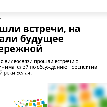
5
шли встречи, на
али будущее
бережной
по видеосвязи прошли встречи с
инимателей по обсуждению перспектив
 реки Белая.