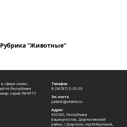
Рубрика "Животные"
в сфере связи ,
Телефон
ий по Республике
8 (34787) 2-20-03
омер: серия ПИ №ТУ
Эл. почта
juldash@ufamts.ru
Адрес
452320, Республика
Башкортостан, Дюртюлинский
район, г.Дюртюли, пер.М.Якутовой,