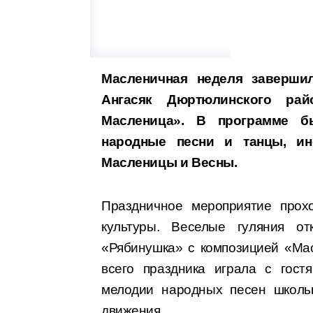
Масленичная неделя заверши
Ангасяк Дюртюлинского рай
Масленица». В программе б
народные песни и танцы,
и
Масленицы и Весны.
Праздничное мероприятие прох
культуры. Веселые гуляния о
«Рябинушка» с композицией «Ма
всего праздника играла с гост
мелодии народных песен школь
движения.