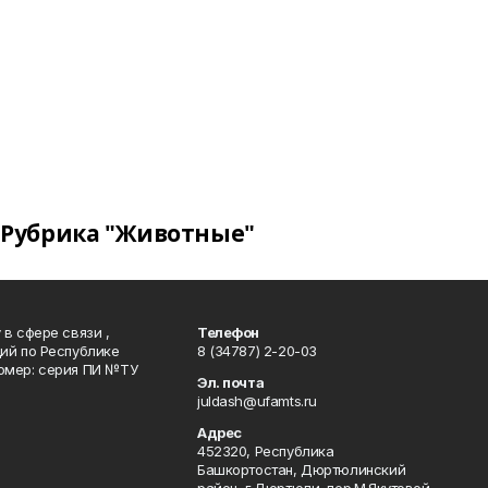
Рубрика "Животные"
в сфере связи ,
Телефон
ий по Республике
8 (34787) 2-20-03
омер: серия ПИ №ТУ
Эл. почта
juldash@ufamts.ru
Адрес
452320, Республика
Башкортостан, Дюртюлинский