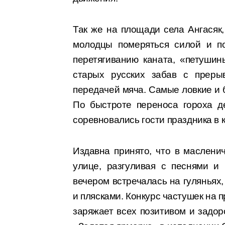
Так же на площади села Ангасяк,
молодцы померяться силой и по
перетягиванию каната, «петушин
старых русских забав с прер
передачей мяча. Самые ловкие и б
По быстроте переноса гороха д
соревновались гости праздника в 
Издавна принято, что в маслен
улице, разгуливая с песнями и
вечером встречалась на гуляньях
и плясками. Конкурс частушек на 
заряжает всех позитивом и задор