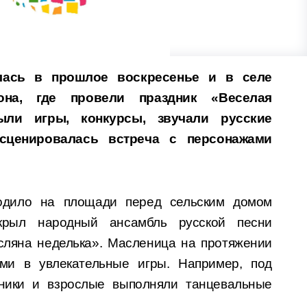
лась в прошло
е
воскресенье
и в селе
она, где провели праздник «Веселая
ыли игры, конкурсы, звучали русские
нсценировалась
встреча с персонажами
одило на площади перед сельским домом
ткрыл народный ансамбль русской песни
сляна неделька». Масленица на протяжении
ями в увлекательные игры. Например, под
ники и взрослые выполняли танцевальные