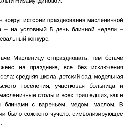
Ольги Низамутдиновой.
н вокруг истории празднования масленичной
ка – на условный 5 день блинной недели –
евальный конкурс.
аче Масленицу отпраздновать, тем богаче
ожено на празднике, все без исключения
села: средняя школа, детский сад, модельная
ьского поселения, участковая больница и
 масленичные столы и всех пришедших, как и
и блинами с вареньем, медом, маслом. В
ции было сожжено чучело, символизирующее
.