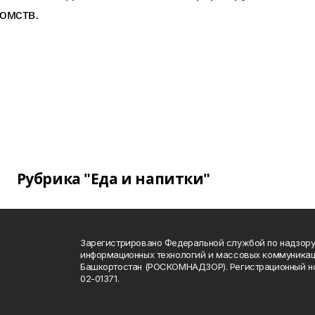
омств.
Рубрика "Еда и напитки"
Зарегистрировано Федеральной службой по надзору 
информационных технологий и массовых коммуникац
Башкортостан (РОСКОМНАДЗОР). Регистрационный н
02-01371.