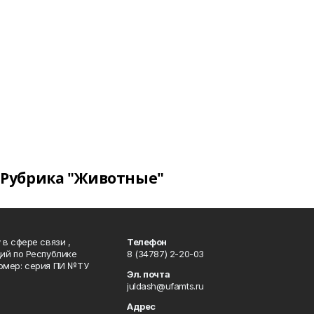
Рубрика "Животные"
в сфере связи ,
Телефон
ий по Республике
8 (34787) 2-20-03
омер: серия ПИ №ТУ
Эл. почта
juldash@ufamts.ru
Адрес