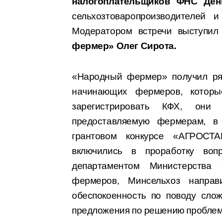
налогоплательщиков ФНС Ден
сельхозтоваропроизводителей и
Модератором встречи выступи
фермер» Олег Сирота.
«Народный фермер» получил ряд
начинающих фермеров, которы
зарегистрировать КФХ, они
предоставляемую фермерам, в 
грантовом конкурсе «АГРОСТ
включились в проработку во
департаментом Министерства с
фермеров, Минсельхоз напра
обеспокоенность по поводу сло
предложения по решению пробле