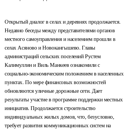
Открытый диалог в селах и дерев
нях продолжается.
Недавно беседы
между представителями органов
местного самоуправления и на
селением прошли в
селах Асяново
и Новокангышево. Главы
админи
страций сельских поселений Рустем
Калимуллин и Виль Манкеев ознако
мили с
социально-экономическим
положением в населенных
пунктах.
По мере финансовых возможностей
обновляются уличные дорожные
сети. Дает
результаты участие в
программе поддержки местных
ини
циатив. Продолжается строительство
индивидуальных жилых домов, что,
безусловно,
требует развития ком
муникационных систем на