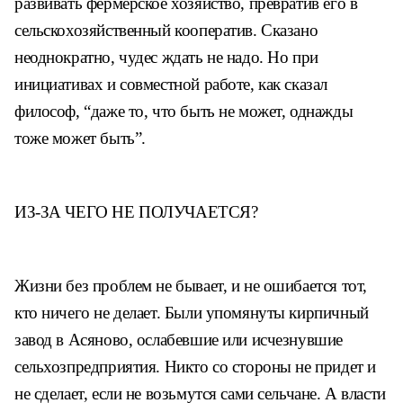
развивать фер
мерское хозяйство, превратив его в
сельскохозяйственный кооператив.
Сказано
неоднократно, чудес ждать
не надо. Но при
инициативах и со
вместной работе, как сказал
фило
соф, “даже то, что быть не может,
однажды
тоже может быть”.
ИЗ-ЗА ЧЕГО НЕ ПОЛУЧАЕТСЯ?
Жизни без проблем не бывает, и не
ошибается тот,
кто ничего не делает.
Были упомянуты кирпичный
завод
в Асяново, ослабевшие или исчез
нувшие
сельхозпредприятия. Никто
со стороны не придет и
не сделает,
если не возьмутся сами сельчане. А
власти