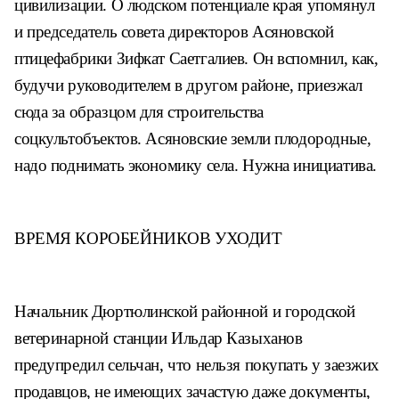
цивилизации. О
людском потенциале края упомянул
и председатель совета директоров
Асяновской
птицефабрики Зифкат
Саетгалиев. Он вспомнил, как,
буду
чи руководителем в другом районе,
приезжал
сюда за образцом для
строительства
соцкультобъектов.
Асяновские земли плодородные,
надо поднимать экономику села.
Нужна инициатива.
ВРЕМЯ КОРОБЕЙНИКОВ
УХОДИТ
Начальник Дюртюлинской рай
онной и городской
ветеринарной
станции Ильдар Казыханов
пред
упредил сельчан, что нельзя покупать
у заезжих
продавцов, не имеющих
зачастую даже документы,