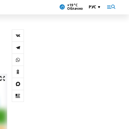
+19 °С
Облачно