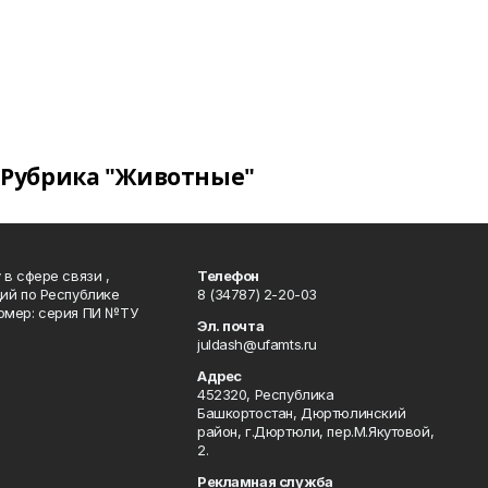
Рубрика "Животные"
в сфере связи ,
Телефон
ий по Республике
8 (34787) 2-20-03
омер: серия ПИ №ТУ
Эл. почта
juldash@ufamts.ru
Адрес
452320, Республика
Башкортостан, Дюртюлинский
район, г.Дюртюли, пер.М.Якутовой,
2.
Рекламная служба