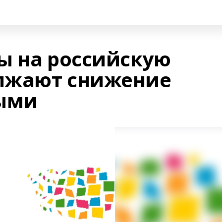
ы на российскую
лжают снижение
выми