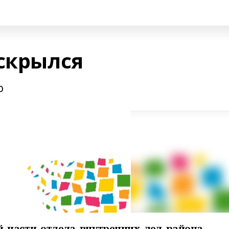
 скрылся
ю
й части отдела внутренних дел района