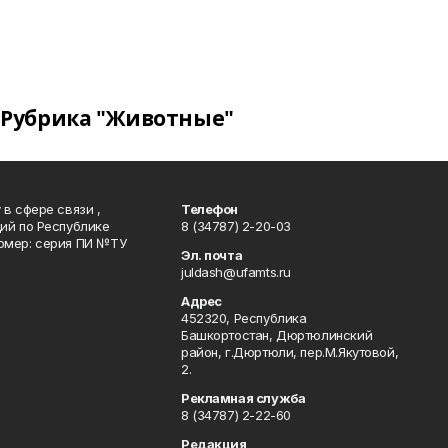
Рубрика "Животные"
в сфере связи ,
Телефон
ий по Республике
8 (34787) 2-20-03
омер: серия ПИ №ТУ
Эл. почта
juldash@ufamts.ru
Адрес
452320, Республика
Башкортостан, Дюртюлинский
район, г.Дюртюли, пер.М.Якутовой,
2.
Рекламная служба
8 (34787) 2-22-60
Редакция