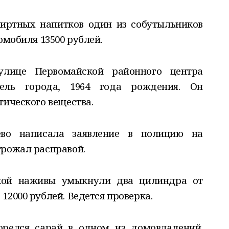
пиртных напитков один из собутыльников
омобиля 13500 рублей.
улице Первомайской районного центра
ель города, 1964 года рождения. Он
тического вещества.
во написала заявление в полицию на
грожал расправой.
гкой наживы умыкнули два цилиндра от
12000 рублей. Ведется проверка.
орелся сарай в одном из домовладений.