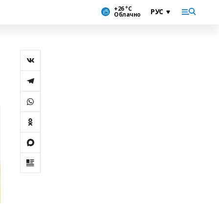
+26 °С
Облачно