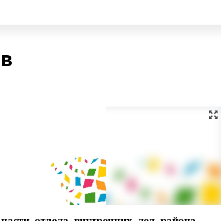
ов
 части отдела внутренних дел района