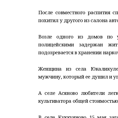
После совместного распития с
похитил у другого из салона авт
Возле одного из домов по 
полицейскими задержан жит
подозревается в хранении нарко
Женщина из села Юкаликуле
мужчину, который ее душил и у
А селе Асяново любители ле
культиватора общей стоимостью 
В селе Куккуяново 15 мая заг