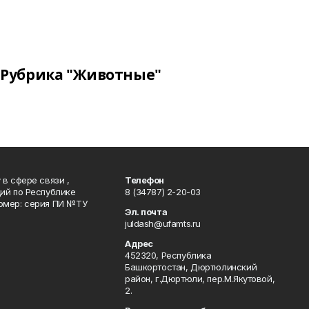
Рубрика "Животные"
в сфере связи ,
Телефон
ий по Республике
8 (34787) 2-20-03
омер: серия ПИ №ТУ
Эл. почта
juldash@ufamts.ru
Адрес
452320, Республика
Башкортостан, Дюртюлинский
район, г.Дюртюли, пер.М.Якутовой,
2.