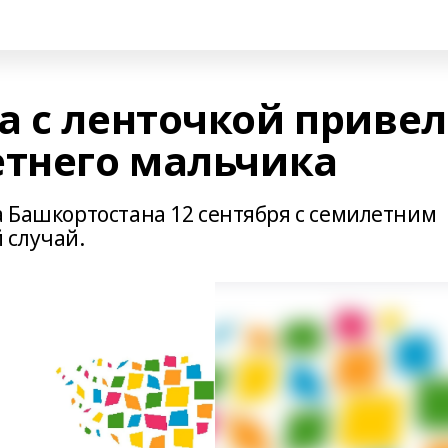
а с ленточкой приве
етнего мальчика
а Башкортостана 12 сентября с семилетним
 случай.