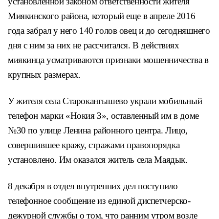
установленной законом ответствен
ности жителя
Миякинского района, который
еще в апреле 2016
года забрал у него 140
голов овец и до сегодняшнего
дня с ним за
них не рассчитался. В действиях
миякинца
усматриваются признаки мошенничества в
крупных размерах.
У жителя села Старокангышево украли
мобильный
телефон марки «Нокия 3», остав
ленный им в доме
№30 по улице Ленина рай
онного центра. Лицо,
совершившее кражу,
стражами правопорядка
установлено. Им
оказался житель села Маядык.
8 декабря в отдел внутренних дел по
ступило
телефонное сообщение из единой
диспетчерско-
дежурной службы о том, что
ранним утром возле