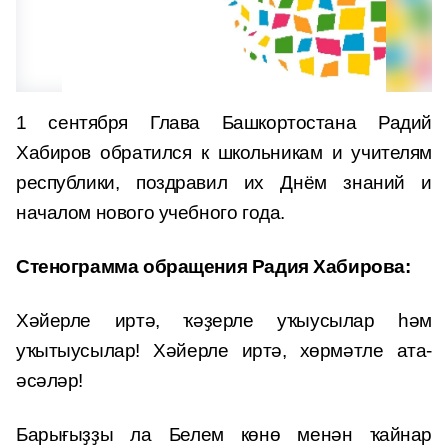
1 сентября Глава Башкортостана Радий
Хабиров обратился к школьникам и учителям
республики, поздравил их Днём знаний и
началом нового учебного года.
Стенограмма обращения Радия Хабирова:
Хәйерле иртә, ҡәҙерле уҡыусылар һәм
уҡытыусылар! Хәйерле иртә, хөрмәтле ата-
әсәләр!
Барығыҙҙы ла Белем көнө менән ҡайнар