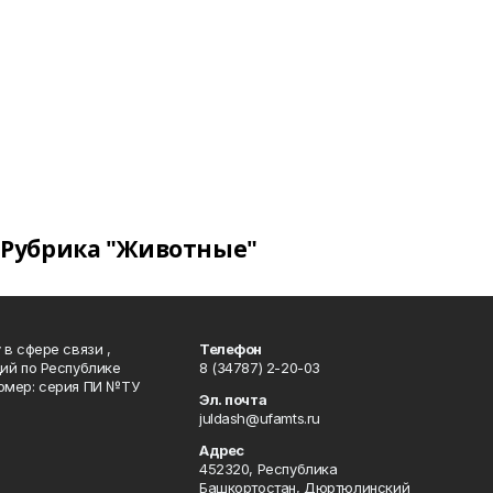
Рубрика "Животные"
в сфере связи ,
Телефон
ий по Республике
8 (34787) 2-20-03
омер: серия ПИ №ТУ
Эл. почта
juldash@ufamts.ru
Адрес
452320, Республика
Башкортостан, Дюртюлинский