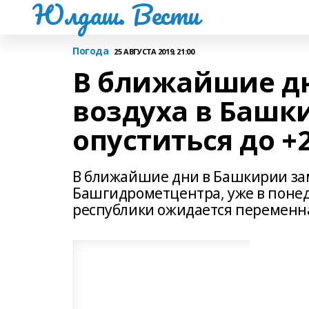
Юлдаш. Вести
Погода
25 АВГУСТА 2019, 21:00
В ближайшие д
воздуха в Башк
опуститься до +
В ближайшие дни в Башкирии за
Башгидрометцентра, уже в понеде
республики ожидается переменна