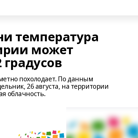
ни температура
ирии может
2 градусов
метно похолодает. По данным
льник, 26 августа, на территории
я облачность.