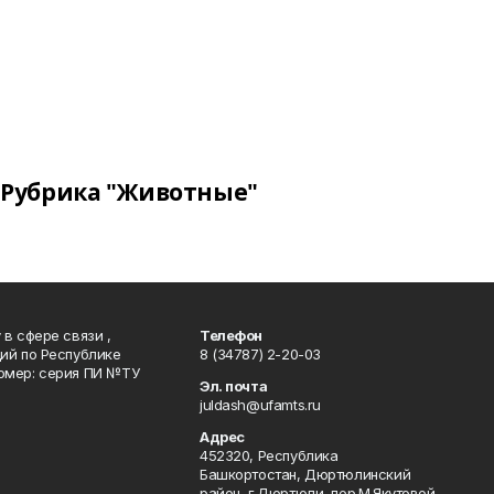
Рубрика "Животные"
в сфере связи ,
Телефон
ий по Республике
8 (34787) 2-20-03
омер: серия ПИ №ТУ
Эл. почта
juldash@ufamts.ru
Адрес
452320, Республика
Башкортостан, Дюртюлинский
район, г.Дюртюли, пер.М.Якутовой,