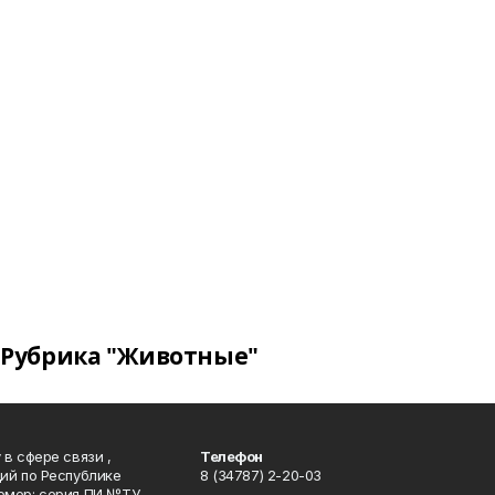
Рубрика "Животные"
в сфере связи ,
Телефон
ий по Республике
8 (34787) 2-20-03
омер: серия ПИ №ТУ