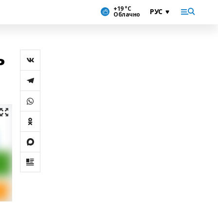
+19 °С
Облачно
ь