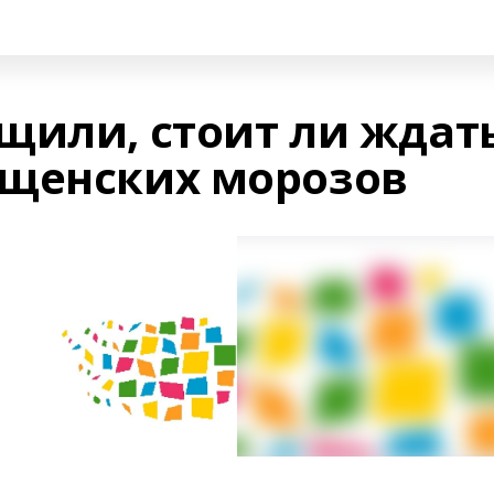
щили, стоит ли ждат
ещенских морозов