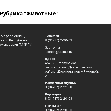
Рубрика "Животные"
в сфере связи ,
Телефон
ий по Республике
8 (34787) 2-20-03
омер: серия ПИ №ТУ
Эл. почта
juldash@ufamts.ru
Адрес
452320, Республика
Башкортостан, Дюртюлинский
район, г.Дюртюли, пер.М.Якутовой,
2.
Рекламная служба
8 (34787) 2-22-60
Редакция
8 (34787) 2-20-03
Приемная
8 (34787) 2-20-03