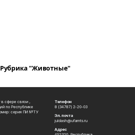
Рубрика "Животные"
в сфере связи ,
Телефон
ий по Республике
8 (34787) 2-20-03
омер: серия ПИ №ТУ
Эл. почта
juldash@ufamts.ru
Адрес
452320, Республика