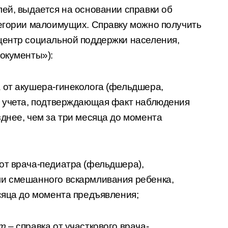
ей, выдается на основании справки об
тегории малоимущих. Справку можно получить
центр социальной поддержки населения,
окументы»):
 от акушера-гинеколога (фельдшера,
о учета, подтверждающая факт наблюдения
днее, чем за три месяца до момента
от врача-педиатра (фельдшера),
и смешанного вскармливания ребенка,
сяца до момента предъявления;
ет
– справка от участкового врача-