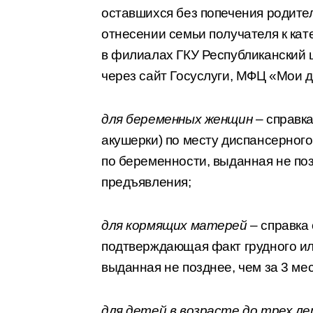
оставшихся без попечения родител
отнесении семьи получателя к ка
в филиалах ГКУ Республиканский 
через сайт Госуслуги, МФЦ «Мои д
для беременных женщин
– справка
акушерки) по месту диспансерног
по беременности, выданная не поз
предъявления;
для кормящих матерей
– справка 
подтверждающая факт грудного ил
выданная не позднее, чем за 3 ме
для детей в возрасте до трех л