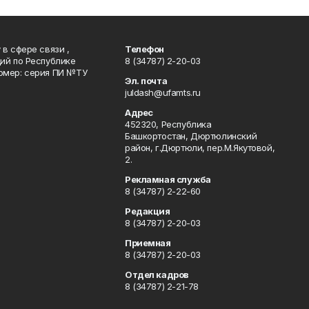
в сфере связи ,
Телефон
ий по Республике
8 (34787) 2-20-03
омер: серия ПИ №ТУ
Эл. почта
juldash@ufamts.ru
Адрес
452320, Республика
Башкортостан, Дюртюлинский
район, г.Дюртюли, пер.М.Якутовой,
2.
Рекламная служба
8 (34787) 2-22-60
Редакция
8 (34787) 2-20-03
Приемная
8 (34787) 2-20-03
Отдел кадров
8 (34787) 2-21-78