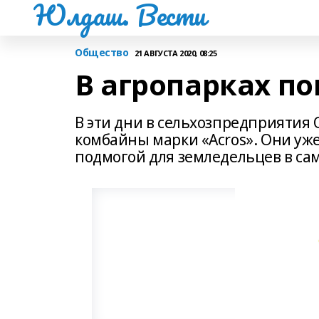
Юлдаш. Вести
Общество
21 АВГУСТА 2020, 08:25
В агропарках п
В эти дни в сельхозпредприятия
комбайны марки «Acros». Они уже
подмогой для земледельцев в са