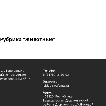
Рубрика "Животные"
в сфере связи ,
Телефон
ий по Республике
8 (34787) 2-20-03
омер: серия ПИ №ТУ
Эл. почта
juldash@ufamts.ru
Адрес
452320, Республика
Башкортостан, Дюртюлинский
район, г.Дюртюли, пер.М.Якутовой,