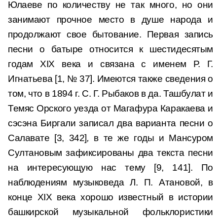
Юлаеве по количеству не так много, но они
занимают прочное место в душе народа и
продолжают свое бытование. Первая запись
песни о батыре относится к шестидесятым
годам XIX века и связана с именем Р. Г.
Игнатьева [1, № 37]. Имеются также сведения о
том, что в 1894 г. С. Г. Рыбаков в да. Ташбулат и
Темяс Орского уезда от Магафура Каракаева и
сэсэна Биргали записал два варианта песни о
Салавате [3, 342]
,
в те же годы и Мансуром
Султановым зафиксированы два текста песни
на интересующую нас тему [9, 141]. По
наблюдениям музыковеда Л. П. Атановой, в
конце XIX века хорошо известный в истории
башкирской музыкальной фольклористики