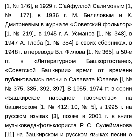
[1, № 146], в 1929 г. С'айфуллой Салимовым [1,
№ 177], в 1936 г. М. Биляловым и К.
Дмитриевым в журнале «Советский фольклор»
[1, № 219],. в 1945 г. А. Усманов [1, № 348], в
1947 А. Глоба [1, № 354] в своих сборниках, в
1948 г. в переводе Вл. Филова [1, № 365]. в 50-е
гг. в «Литературном Башкортостане»,
«Советской Башкирии» время от времени
публиковались песни о Салавате Юлаеве [I, №
№ 375, 385, 392, 397]. В 1955, 1974 гг. в серии
«Башкирское народное творчество» на
башкирском [1, № 412; 10, № 5], в 1995 г. на
русском языках [3], позже в 2001 г. в книге
музыковеда-фольклориста Р. С. Сулейманова
[11] на башкирском и русском языках песни о