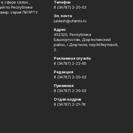
в сфере связи ,
Телефон
ий по Республике
8 (34787) 2-20-03
омер: серия ПИ №ТУ
Эл. почта
juldash@ufamts.ru
Адрес
452320, Республика
Башкортостан, Дюртюлинский
район, г.Дюртюли, пер.М.Якутовой,
2.
Рекламная служба
8 (34787) 2-22-60
Редакция
8 (34787) 2-20-03
Приемная
8 (34787) 2-20-03
Отдел кадров
8 (34787) 2-21-78