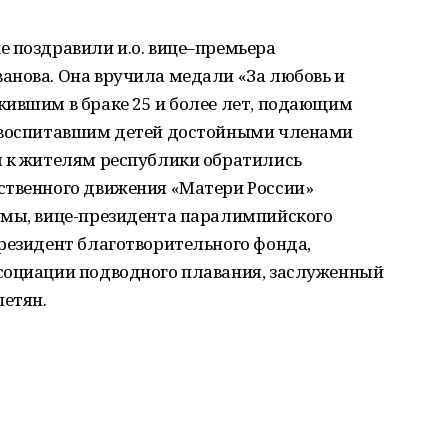
е поздравили и.о. вице–премьера
анова. Она вручила медали «За любовь и
жившим в браке 25 и более лет, подающим
, воспитавшим детей достойными членами
я к жителям республики обратились
ственного движения «Матери России»
умы, вице-президента паралимпийского
резидент благотворительного фонда,
социации подводного плавания, заслуженный
етян.