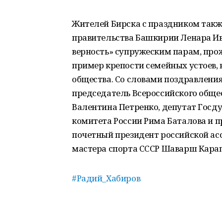
Жителей Бирска с праздником такж
правительства Башкирии Ленара Ив
верность» супружеским парам, про
пример крепости семейных устоев
общества. Со словами поздравлени
председатель Всероссийского обще
Валентина Петренко, депутат Госд
комитета России Рима Баталова и п
почетный президент российской ас
мастера спорта СССР Шаварш Карап
#Радий_Хабиров