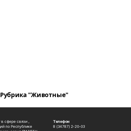
Рубрика "Животные"
в сфере связи ,
Телефон
ий по Республике
8 (34787) 2-20-03