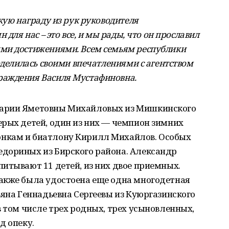
кую награду из рук руководителя
 для нас – это все, и мы рады, что он прославил
ми достижениями. Всем семьям республики
оделилась своими впечатлениями с агентством
раждения Василя Мустафиновна.
Марии Яметовны Михайловых из Мишкинского
ерых детей, один из них — чемпион зимних
нкам и биатлону Кирилл Михайлов. Особых
дориных из Бирского района. Александр
итывают 11 детей, из них двое приемных.
акже была удостоена еще одна многодетная
ьяна Геннадьевна Сергеевы из Куюргазинского
в том числе трех родных, трех усыновленных,
д опеку.