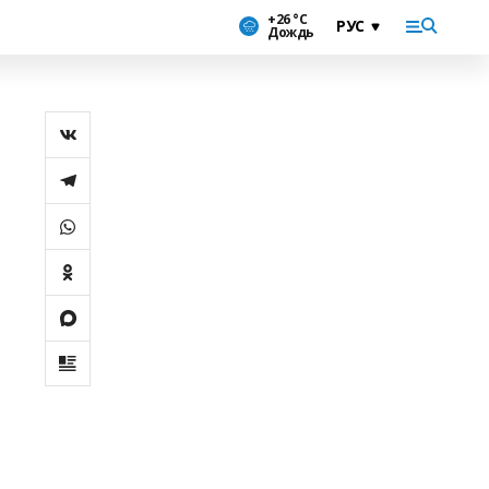
+26 °С
Дождь