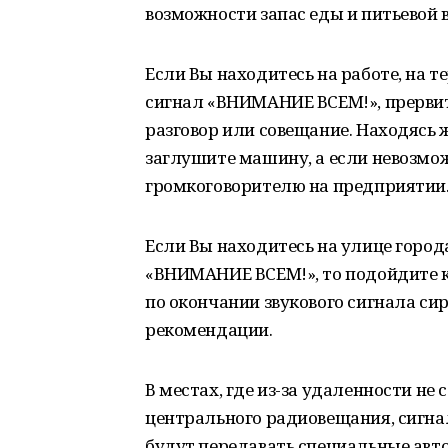
возможности запас еды и питьевой в
Если Вы находитесь на работе, на 
сигнал «ВНИМАНИЕ ВСЕМ!», прервит
разговор или совещание. Находясь ж
заглушите машину, а если невозмо
громкоговорителю на предприятии
Если Вы находитесь на улице город
«ВНИМАНИЕ ВСЕМ!», то подойдите 
по окончании звукового сигнала с
рекомендации.
В местах, где из-за удаленности не
центрального радиовещания, сигн
будут передавать специальные авт