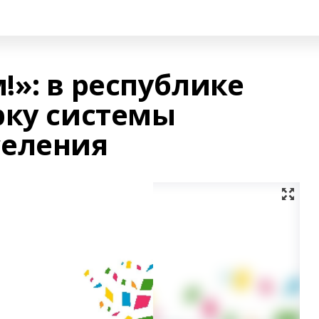
»: в республике
рку системы
селения