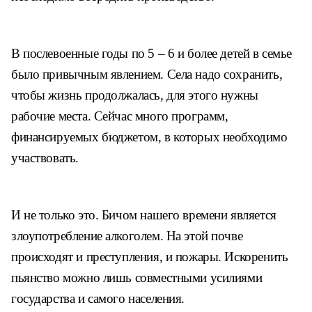
В послевоенные годы по 5 – 6 и
более детей в семье
было привыч
ным явлением. Села надо сохра
нить,
чтобы жизнь продолжалась,
для этого нужны
рабочие места.
Сейчас много программ,
финан
сируемых бюджетом, в которых
необходимо
участвовать.
И не только это. Бичом нашего
времени является
злоупотребление
алкоголем. На этой почве
проис
ходят и преступления, и пожары.
Искоренить
пьянство можно лишь
совместными усилиями
государ
ства и самого населения.