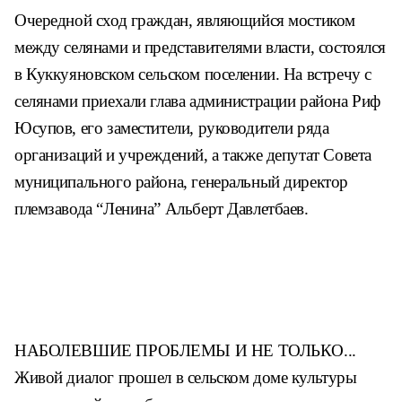
Очередной сход граждан,
являющийся мостиком
между селянами и пред
ставителями власти, со
стоялся
в Куккуяновском
сельском поселении. На
встречу с
селянами при
ехали глава администра
ции района Риф
Юсупов,
его заместители, руково
дители ряда
организаций
и учреждений, а также де
путат Совета
муниципаль
ного района, генеральный
директор
племзавода
“Ленина” Альберт Давлет
баев.
НАБОЛЕВШИЕ ПРОБЛЕМЫ
И НЕ ТОЛЬКО...
Живой диалог прошел в сельском
доме культуры