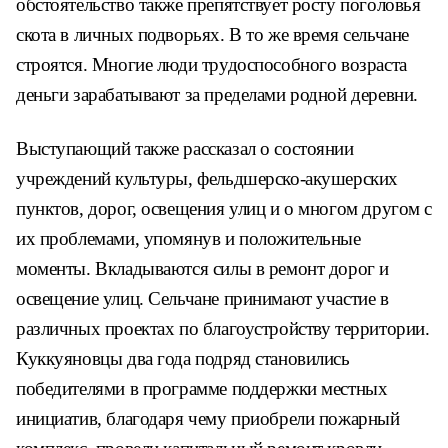
обстоятельство
также препятствует росту поголовья
скота в личных подворьях. В то же
время сельчане
строятся. Многие
люди трудоспособного возраста
деньги зарабатывают за пределами
родной деревни.
Выступающий также рассказал
о состоянии
учреждений культуры,
фельдшерско-акушерских
пунктов,
дорог, освещения улиц и о многом
другом с
их проблемами, упомянув
и положительные
моменты. Вкла
дываются силы в ремонт дорог и
освещение улиц. Сельчане прини
мают участие в
различ
ных проектах по благо
устройству территории.
Куккуяновцы два года
подряд становились
по
бедителями в програм
ме поддержки местных
инициатив, благодаря
чему приобрели пожар
ный