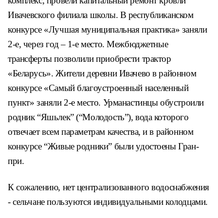
комплекс, прове
ли капитальный ремонт
кровли
Ивачевского фи
лиала школы. В респу
бликанском
конкурсе
«Лучшая муниципальная
практика» заняли
2-е,
через год – 1-е место.
Межбюджетные
транс
ферты позволили при
обрести трактор
«Бела
русь». Жители деревни
Ивачево в районном
конкурсе «Самый благоустроен
ный населенный
пункт» заняли 2-е
место. Урманастинцы обустроили
родник “Яшьлек” (“Молодость”),
вода которого
отвечает всем па
раметрам качества, и в районном
конкурсе “Живые родники” были
удостоены Гран-
при.
К сожалению, нет централизо
ванного водоснабжения
- сельча
не пользуются индивидуальными
колодцами.