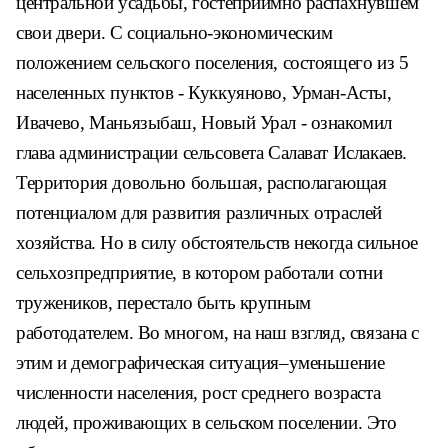
центральной усадь
бы, гостеприимно распахнувшем
свои двери. С социально-эконо
мическим
положением сельского
поселения, состоящего из 5
на
селенных пунктов - Куккуяново,
Урман-Асты,
Ивачево, Маньязыбаш,
Новый Урал - ознакомил
глава ад
министрации сельсовета Салават
Ислакаев.
Территория довольно большая,
располагающая
потенциалом для
развития различных отраслей
хо
зяйства. Но в силу обстоятельств
некогда сильное
сельхозпредпри
ятие, в котором работали сотни
тружеников, перестало быть круп
ным
работодателем. Во многом,
на наш взгляд, связана с
этим
и демографическая ситуация–
уменьшение
численности насе
ления, рост среднего возраста
людей, проживающих в сельском
поселении. Это