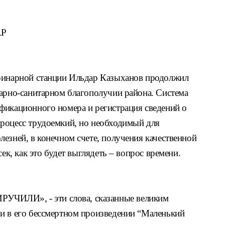
АР
ринарной станции Ильдар Казыханов
продолжил
нарно-санитарном благопо
лучии района. Система
ификационного
номера и регистрация сведений о
про
цесс трудоемкий, но необходимый для
лезней, в конечном счете, получения
качественной
сек, как это будет выгля
деть – вопрос времени.
ИРУЧИЛИ», -
эти слова, сказанные великим
и в его
бессмертном произведении “Маленький