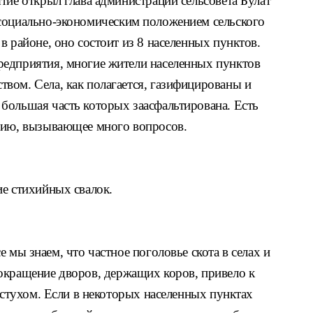
тие открыл глава админи
страции сельсовета Булат
социально-
экономическим положением сельского
х
в районе, оно состоит из 8 населенных
пунктов.
редприятия, многие жители
населенных пунктов
твом. Села, как
полагается, газифицированы и
, большая
часть которых заасфальтирована. Есть
нию, вызывающее много вопросов.
ие стихийных свалок.
е мы знаем, что частное по
головье скота в селах и
окра
щение дворов, держащих коров,
привело к
астухом. Если
в некоторых населенных пунктах