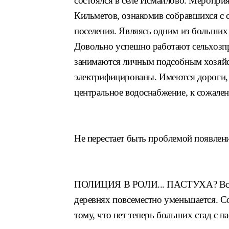
состоялся в селе Исмаилово.
Мероприя
Кильметов,
ознакомив собравшихся с 
поселения. Являясь одним из больши
Довольно успешно работают
сельхозп
занимаются лич
ным подсобным хозяйс
электри
фицированы. Имеются дороги
центральное водоснабжение, к сожа
ле
Не перестает быть проблемой
появлен
ПОЛИЦИЯ В РОЛИ... ПАСТУХА?
Вс
деревнях
повсеместно уменьшается. С
тому, что нет теперь
больших стад с п