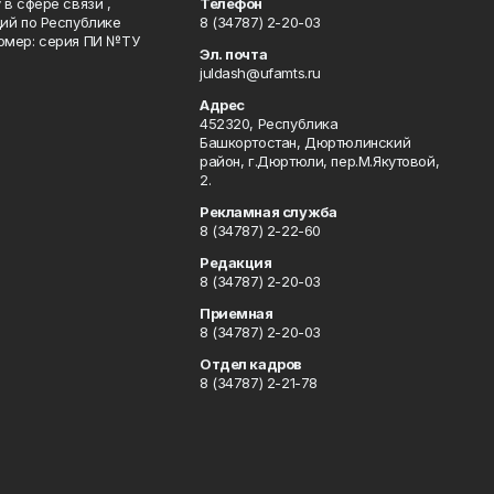
в сфере связи ,
Телефон
ий по Республике
8 (34787) 2-20-03
омер: серия ПИ №ТУ
Эл. почта
juldash@ufamts.ru
Адрес
452320, Республика
Башкортостан, Дюртюлинский
район, г.Дюртюли, пер.М.Якутовой,
2.
Рекламная служба
8 (34787) 2-22-60
Редакция
8 (34787) 2-20-03
Приемная
8 (34787) 2-20-03
Отдел кадров
8 (34787) 2-21-78