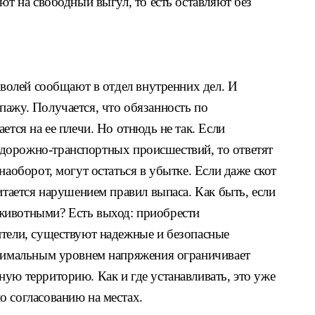
ют на свободный выгул,
то есть оставляют без
еволей сообщают в от
дел внутренних дел. И
опажу.
Получается, что обязанность по
ается на ее плечи. Но отнюдь
не так. Если
 дорожно-транс
портных происшествий, то ответят
 наоборот, могут остаться
в убытке.
Если даже скот
тается на
рушением правил выпаса. Как быть, если
животными? Есть выход: приобрести
и
тели, существуют надежные и безопас
ные
тимальным уровнем напряжения
ограничивает
нную территорию. Как и
где устанавливать, это уже
о согла
сованию на местах.