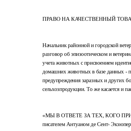
ПРАВО НА КАЧЕСТВЕННЫЙ ТОВ
Начальник районной и городской ве
те
разговор об эпизоотическом
и ветери
учета животных
с присвоением идент
до
машних животных в базе данных - 
предупреждения заразных и других
бо
сельхозпродукции. То же
касается и па
«МЫ В ОТВЕТЕ ЗА ТЕХ, КОГО ПР
писа
телем Антуаном де Сент- Экзюпер