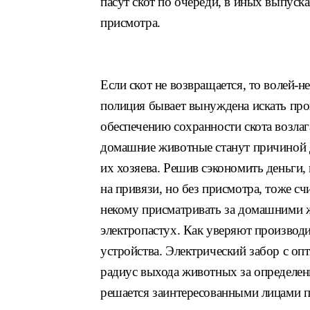
пасут скот по очереди, в иных
выпуска
присмотра.
Если скот не возвращается, то
волей-н
полиция
бывает вынуждена искать пр
обеспечению сохранности скота
возлаг
домашние животные
станут причиной
их хозяева. Решив сэкономить
деньги,
на привязи, но
без присмотра, тоже счи
некому присматривать за домашними
электропастух. Как уверяют производ
устройства. Электрический забор
с оп
радиус выхода животных
за определе
решается
заинтересованными лицами п