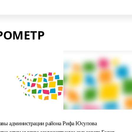
АРОМЕТР
лавы администра
ции района Рифа Юсупова