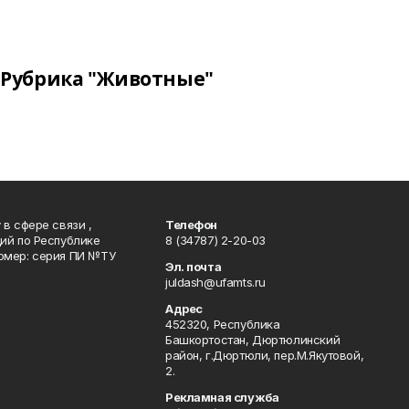
Рубрика "Животные"
в сфере связи ,
Телефон
ий по Республике
8 (34787) 2-20-03
омер: серия ПИ №ТУ
Эл. почта
juldash@ufamts.ru
Адрес
452320, Республика
Башкортостан, Дюртюлинский
район, г.Дюртюли, пер.М.Якутовой,
2.
Рекламная служба