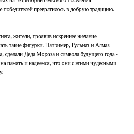
ых на территории сельского
поселения
е победителей превратилось
в добрую традицию.
снега, жители, проявив искреннее жела
ние
лать такие фигурки. Например, Гульназ
и Алмаз
, сделали Деда Мороза и символа
будущего года -
на память и надеемся,
что они с этими чудесными
у.