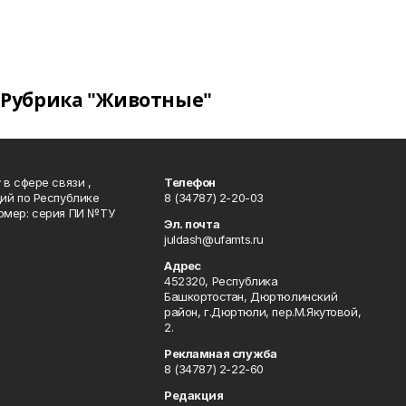
Рубрика "Животные"
в сфере связи ,
Телефон
ий по Республике
8 (34787) 2-20-03
омер: серия ПИ №ТУ
Эл. почта
juldash@ufamts.ru
Адрес
452320, Республика
Башкортостан, Дюртюлинский
район, г.Дюртюли, пер.М.Якутовой,
2.
Рекламная служба
8 (34787) 2-22-60
Редакция