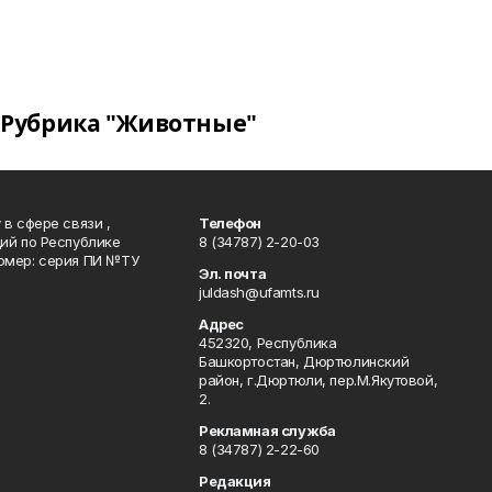
Рубрика "Животные"
в сфере связи ,
Телефон
ий по Республике
8 (34787) 2-20-03
омер: серия ПИ №ТУ
Эл. почта
juldash@ufamts.ru
Адрес
452320, Республика
Башкортостан, Дюртюлинский
район, г.Дюртюли, пер.М.Якутовой,
2.
Рекламная служба
8 (34787) 2-22-60
Редакция