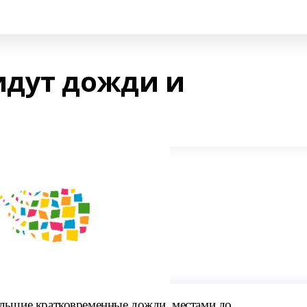
дут дожди и
ольшие кратковременные дожди, местами до