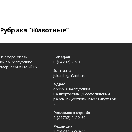
Рубрика "Животные"
в сфере связи ,
Телефон
ий по Республике
8 (34787) 2-20-03
омер: серия ПИ №ТУ
Эл. почта
juldash@ufamts.ru
Адрес
452320, Республика
Башкортостан, Дюртюлинский
район, г.Дюртюли, пер.М.Якутовой,
2.
Рекламная служба
8 (34787) 2-22-60
Редакция
8 (34787) 2-20-03