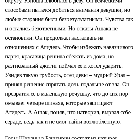
округу. Юноша влюбился в деву. Он всяческими
способами пытался добиться внимания девушки, но
любые старания были безрезультатными. Чувства так
и остались безответными. Но отказы Ашака не
остановили. Он продолжал настаивать на
отношениях с Агидель. Чтобы избежать навязчивого
парня, красавица решила сбежать из дома, но
разгневанный джигит поймал ее и хотел ударить.
Увидев такую грубость, отец девы – мудрый Урал –
принял решение спрятать дочь подальше от зла. Он
превратил ее в маленькую речушку, что до сих пор
омывает четыре шинаха, которые защищают
Агидель. А Ашак, поняв, что натворил, вырвал себе
сердце, ведь так и не смог найти возлюбленную.
Горы Шиханы в Башкирии состоят из четырех