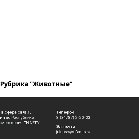
Рубрика "Животные"
в сфере связи ,
Телефон
ий по Республике
8 (34787) 2-20-03
омер: серия ПИ №ТУ
Эл. почта
juldash@ufamts.ru