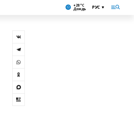
+28 °С
Дождь