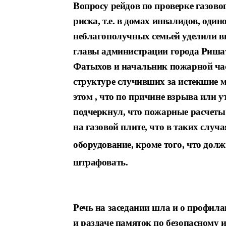
Вопросу рейдов по проверке газово
риска, т.е. в домах инвалидов, оди
неблагопо
лучных семьей уделили в
главы администра
ции города Риша
Фатыхов и начальник пожарной
ча
структуре случивших за истекшие 
этом ,
что по причине взрыва или ут
подчеркнул,
что пожарные расчеты
на газовой плите,
что в таких случ
оборудование, кроме
того, что дол
штрафовать.
Речь на заседании шла и о профила
и раздаче памяток по безопасному
и