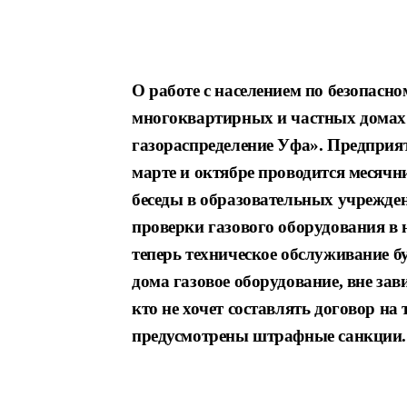
О работе с населением по безопасн
многоквартирных и частных дома
газораспреде
ление Уфа». Предприят
марте и октябре
проводится месячни
беседы в образовательных
учрежде
проверки газового оборудования
в 
теперь техническое обслуживание б
дома
газовое оборудование, вне за
кто не хочет
составлять договор на
предусмотрены штрафные
санкции.