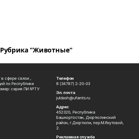
Рубрика "Животные"
в сфере связи ,
Телефон
ий по Республике
8 (34787) 2-20-03
омер: серия ПИ №ТУ
Эл. почта
juldash@ufamts.ru
Адрес
452320, Республика
Башкортостан, Дюртюлинский
район, г.Дюртюли, пер.М.Якутовой,
2.
Рекламная служба