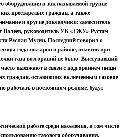
го
оборудования в так называемой группе
ноких
престарелых граждан, а также
нимание и другие
докладчики: заместитель
т Валеев, руководитель УК
«ГЖУ» Рустам
сти Руслан Мусин. Последний говорил о
месяцы
года пожаров в районе, отметив при
ечки газа воз
гораний не было. Выступавший
 часто выезжают в
связи с подгоранием пищи
аях граждан, оставивших
включенным газовое
жно работать в постоянном
режиме, будут
к
тической работе среди населения, в том
числе
спользованию газового оборудования.